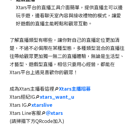
Xtars平台的直播工具介面簡單，提供直播主可以邊
玩手遊，邊看聊天室內容與接收禮物的模式，讓愛
好遊戲的直播主能輕鬆和觀眾互動。
了解直播類型有哪些，讓你對自己的直播定位更加清
楚，不過不必侷限在某種型態，多種類型混合的直播往
往帶給觀眾更加獨一無二的直播體驗，無論是生活型、
才藝型、遊戲型直播，相信只要用心經營，都能在
Xtars平台上遇見喜歡你的觀眾！
成為Xtars主播看這裡🔎
Xtars主播招募
Xtars經紀IG🔎
xtars_want_u
Xtars IG🔎
xtarslive
Xtars Line客服🔎
＠xtars
(請掃描下方QRcode加入)