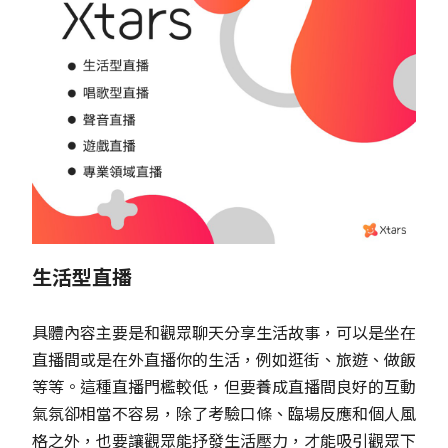
生活型直播
具體內容主要是和觀眾聊天分享生活故事，可以是坐在
直播間或是在外直播你的生活，例如逛街、旅遊、做飯
等等。這種直播門檻較低，但要養成直播間良好的互動
氣氛卻相當不容易，除了考驗口條、臨場反應和個人風
格之外，也要讓觀眾能抒發生活壓力，才能吸引觀眾下