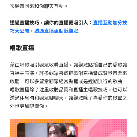
次願意回來和你聊天互動。
透過直播技巧，讓你的直播更吸引人：
直播互動加分技
巧大公開，透過直播更貼近觀眾
唱歌直播
藉由唱歌吸引觀眾收看直播，讓觀眾點播自己的愛歌讓
直播主表演，許多觀眾喜歡把歌唱直播當成背景音樂來
收聽，可以多留意觀眾經常點播或是近期流行的歌曲，
唱歌直播除了注重收聽品質和直播主唱歌技巧，也可以
透過休息時和觀眾聊聊天，讓觀眾除了喜愛你的歌聲之
外也更加認識你。