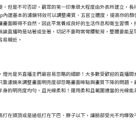
要，但是不可否認，觀眾的第一印象很大程度由外表所建立，長
播app內建基本的濾鏡特效可以調整膚質、五官立體度，提高你的
讓畫面顯得不自然，因此平常養成良好的生活作息和衛生習慣，
無論直播時是站著或坐著，切記不要時常彎腰駝背，整體要能呈
容易親近。
，燈光是ㄞ直播主們最容易忽略的細節！大多數受歡迎的直播間
只靠濾鏡來調整畫面明亮度卻忽略畫面噪點與畫質下降的問題。
半身的明亮度均勻，且光線柔和！運用柔和且範圍適當的光線能
高打在頭頂或是過低打在下巴、脖子以下，讓臉部受光不均導致