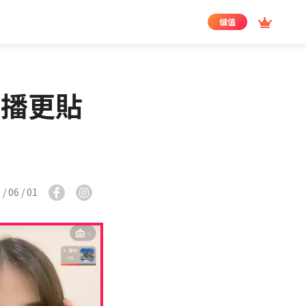
儲值
直播更貼
/ 06 / 01