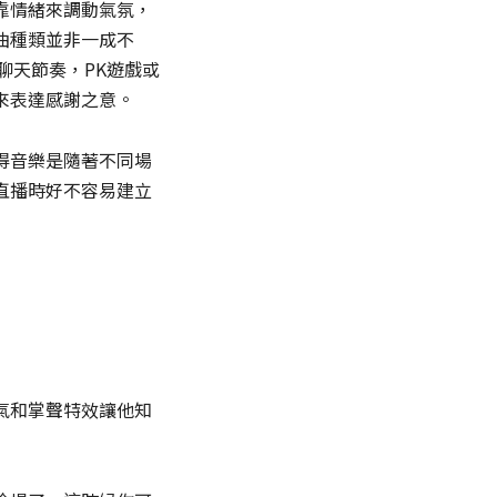
靠情緒來調動氣氛，
曲種類並非一成不
聊天節奏，PK遊戲或
來表達感謝之意。
得音樂是隨著不同場
直播時好不容易建立
氣和掌聲特效讓他知