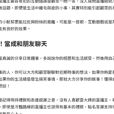
直播主最容易犯的互動錯誤是觀眾一問一答，沒人提問直播間就
啟話題，即便是生活中雞毛蒜皮的小事，其實特別能引起觀眾的
的小默契更能拉近與粉絲的距離，可能是一首歌、互動遊戲或是
能有良好的效果。
！當成和朋友聊天
是真誠的分享日常趣事，多說說你的經歷和生活感受，然後用自
事的人，你可以大方和觀眾聊聊對近期時事的想法，如果你熱愛
如果你的生活總是發生搞笑事情，那就大方分享你的糗事！懂得
歡迎！
要記得保持禮貌和表達感謝之意，沒有人喜歡耍大牌的直播主，
，即使是冷豔路線的直播主也該保有基本的禮貌，點名答謝支持
有放在心上。