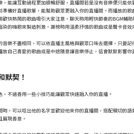
樂，能讓互動過程更加順暢舒服，直播間若是沒有音樂便只能依
前準備好直播歌單，能幫助觀眾更融入你的直播間。而播放的歌
用歡快熱鬧的歌曲吸引大家注意，聊天時用輕快節奏的BGM輔助
渲染的嗨歌來製造刺激，謝榜時用溫柔抒情的歌曲或是聲卡音效
的音樂不盡相同，可以依直播主風格與觀眾口味去選擇，只要記
播放自己喜愛的歌曲或是中途隨意讓音樂停止，這會默默影響你
和默契！
色，不過善用一些小技巧能讓觀眾快速融入你的直播。
間時，可以唸出他的名字並歡迎他來你的直播間，搭配親切的語
且展現善意。