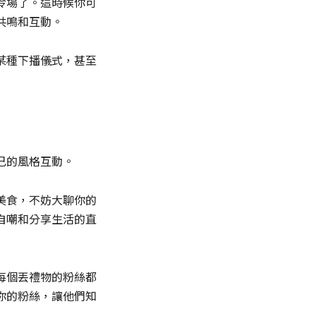
冷場了。這時候你可
共鳴和互動。
某種下播儀式，甚至
己的風格互動。
美食，不妨大聊你的
自嘲和分享生活的直
每個丟禮物的粉絲都
你的粉絲，讓他們知