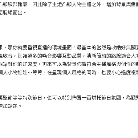
凸顯臉部輪廓，因此除了主燈凸顯人物主體之外，增加背景與側
面脫穎而出。
果，那你就要重視直播的環境畫面。最基本的當然是收納好無關
境收音，別讓過多的噪音影響互動品質，清新簡約的路線適合大
觀眾對你的好感度，再來可以為背景佈置符合主播風格與個性的
個人小物娃娃…等等，在呈現個人風格的同時，也要小心過度複
萬聖節等等特別節日，也可以特別佈置一番烘托節日氛圍，為觀
增加話題。