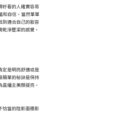
得好看的人確實容易
顏值和自信，當然單單
找到適合自己的妝容
現乾淨整潔的感覺，
肯定是明亮舒適或是
最簡單的秘訣是保持
為直播主美顏提亮，
不恰當的陰影面積影