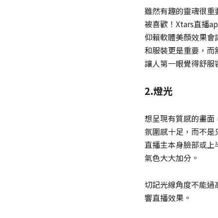
雖然有趣的靈魂很重
被喜歡！Xtars直
仰賴軟體美顏效果會
和服裝更是重要，而
讓人第一眼覺得舒服
2.燈光
想呈現有質感的畫面
氛圍感十足，而不是
直播主本身臉部或上
氣色大大加分。
切記光線角度不能過
響直播效果。