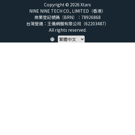
Copyright © 2026 Xtars
NINE NINE TECH CO., LIMITED（香港）
商業登記號碼（BRN）：78926868
台灣營運：王儀網服有限公司（62203487）
All rights reserved.
Policy
隱私權保護政策
服務條款
兒童安全標準
特定商取引法 (SCTA)
預付點數揭露
社群守則
退款政策
虛擬點數使用規範
帳號與資料刪除申請
About us