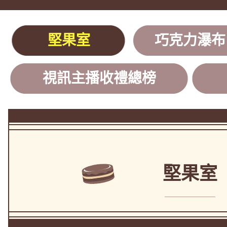
堅果室
巧克力瀑布
視訊主播收禮總榜
堅果室