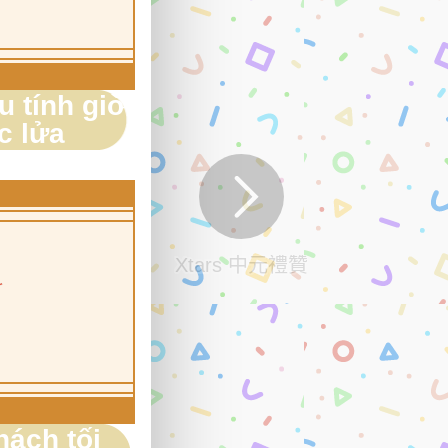
u tính giờ
c lửa
Xtars 中元禮贊
hách tối