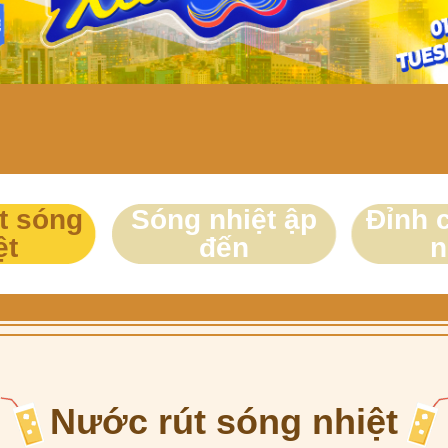
t sóng
Sóng nhiệt ập
Đỉnh 
ệt
đến
n
Nước rút sóng nhiệt