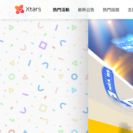
熱門活動
最新公告
熱門話題
主