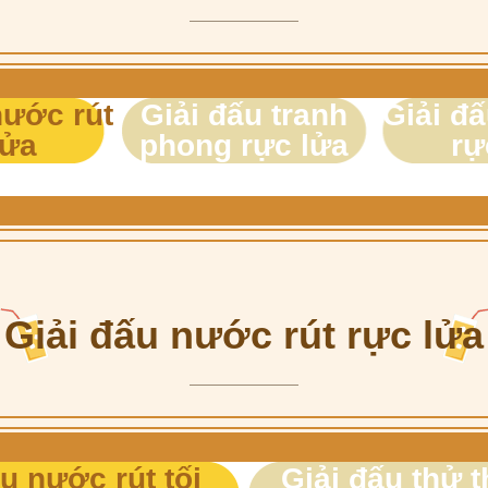
nước rút
Giải đấu tranh
Giải đấ
lửa
phong rực lửa
rự
Giải đấu nước rút rực lửa
u nước rút tối
Giải đấu thử t