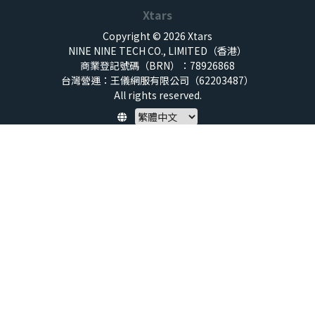
Xtars
Copyright © 2026 Xtars
NINE NINE TECH CO., LIMITED（香港）
商業登記號碼（BRN）：78926868
台灣營運：王儀網服有限公司（62203487）
All rights reserved.
Policy
隱私權保護政策
服務條款
兒童安全標準
特定商取引法 (SCTA)
預付點數揭露
社群守則
退款政策
虛擬點數使用規範
帳號與資料刪除申請