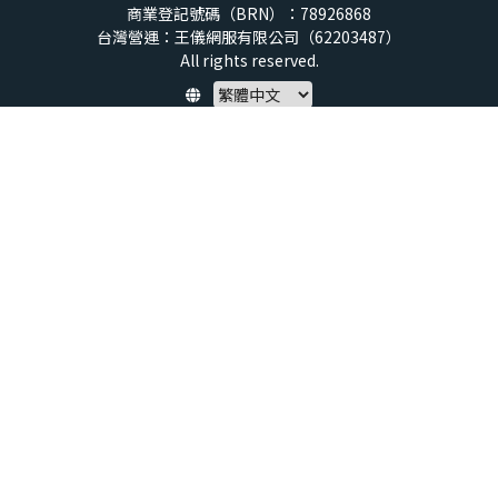
商業登記號碼（BRN）：78926868
台灣營運：王儀網服有限公司（62203487）
All rights reserved.
Policy
隱私權保護政策
服務條款
兒童安全標準
特定商取引法 (SCTA)
預付點數揭露
社群守則
退款政策
虛擬點數使用規範
帳號與資料刪除申請
About us
service@xtars.com
聯絡我們