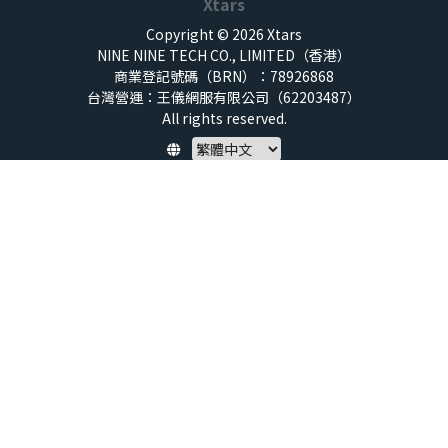
Xtars
Copyright © 2026 Xtars
NINE NINE TECH CO., LIMITED（香港）
商業登記號碼（BRN）：78926868
台灣營運：王儀網服有限公司（62203487）
All rights reserved.
Policy
隱私權保護政策
服務條款
兒童安全標準
特定商取引法 (SCTA)
預付點數揭露
社群守則
退款政策
虛擬點數使用規範
帳號與資料刪除申請