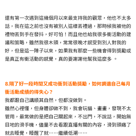
還有第一次遇到這幾個月以來最支持我的觀眾，他也不太多
話，我在這之前也沒有被別人這樣丟禮過，那時候我被他的
禮物丟到手在發抖，好可怕！而且他也給我很多衝活動的建
議和策略，雖然我很木頭，常常很晚才感受到別人對我的
好，但是這一陣子以來，如果我有那麼一些機會得到獎勵或
是真正有衝活動的感覺，真的要謝謝他幫我這麼多 。
8.隔了好一段時間又成功衝到活動獎勵，如何調適自己每月
衝活動成績的得失心？
我都跟自己講順其自然，但都沒做到。
雖然心裡懂，但身體卻做不到，我會玩貓、畫畫，發現不太
管用，最常做的是把自己關起來，不出門，不說話，開始無
目地的滑手機，儘量不去看跟直播有關的內容，滑到頭痛了
就去睡覺，睡醒了就……繼續低潮……