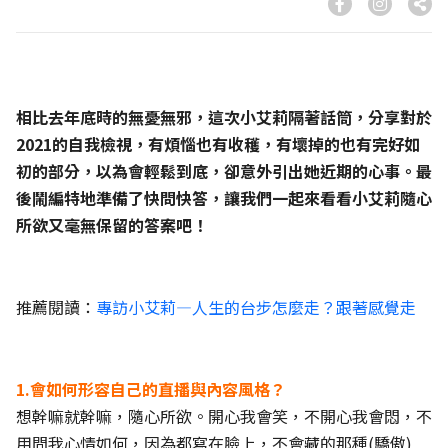
相比去年底時的無憂無邪，這次小艾莉隔著話筒，分享對於
2021的自我檢視，有煩惱也有收穫，有壞掉的也有完好如
初的部分，以為會輕鬆到底，卻意外引出她近期的心事。最
後鬧編特地準備了快問快答，讓我們一起來看看小艾莉隨心
所欲又毫無保留的答案吧！
推薦閱讀：
專訪小艾莉—人生的台步怎麼走？跟著感覺走
1.會如何形容自己的直播與內容風格？
想幹嘛就幹嘛，隨心所欲。開心我會笑，不開心我會悶，不
用問我心情如何，因為都寫在臉上，不會藏的那種(驕傲)