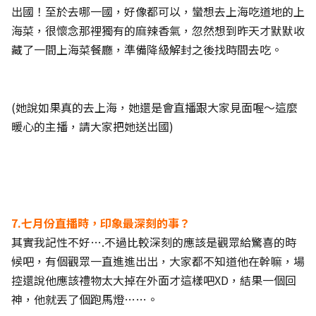
出國！至於去哪一國，好像都可以，蠻想去上海吃道地的上
海菜，很懷念那裡獨有的麻辣香氣，忽然想到昨天才默默收
藏了一間上海菜餐廳，準備降級解封之後找時間去吃。
(她說如果真的去上海，她還是會直播跟大家見面喔～這麼
暖心的主播，請大家把她送出國)
7.七月份直播時，印象最深刻的事？
其實我記性不好….不過比較深刻的應該是觀眾給驚喜的時
候吧，有個觀眾一直進進出出，大家都不知道他在幹嘛，場
控還說他應該禮物太大掉在外面才這樣吧XD，結果一個回
神，他就丟了個跑馬燈……。