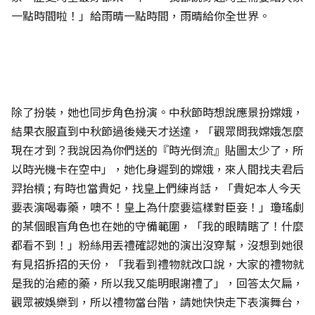
一點時間啦！」給雨晴一點時間，雨晴給你全世界。
除了扮裝，她也同步角色扮演。中秋節時想說應景扮嫦娥，
結果衣服直到中秋節過後幾天才送達，「觀眾問我嫦娥怎麼
現在才到？我說因為你們送的『時光倒流』貼圖太少了，所
以時光機卡在空中」，她化身遲到的嫦娥，來人間找夫君后
羿抬槓 ; 有時也當貴妃，找皇上們練肖話，「貴妃本人今天
要表演喝毒藥，噢不！皇上為什麼要這樣對臣妾！」瓊瑤劇
的某個眼盲角色也在她的守備範圍，「我的眼睛瞎了！什麼
都看不到！」粉絲用丟禮確認她的演出沒穿幫，沒想到她很
有見招拆招的天份，「我看到禮物就改口說，大家的禮物就
是我的治癒的藥，所以我又能明眼謝禮了」，回答太欠扁，
觀眾被娛樂到，所以禮物當台階，請她快快走下表演舞台，