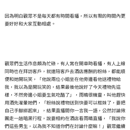
因為明白觀眾不是每天都有時間看播，所以有限的時間內更
要好好和大家互動相處。
觀眾們生活作息頗為忙碌，有人常在開車時看播，有人上線
同時也在拜訪客戶，就連陪客戶去酒店應酬的粉絲，都能順
便和她開玩笑，「他說兩位小姐坐在他旁邊看他送禮物給
我，我以為是開玩笑的，結果最後他說好了今天禮物先這
樣，不然旁邊小姐要生氣吃醋了」，雨晴很機靈，叫他趕快
用酒先灌暈她們，「粉絲說禮物送到快要可以框妹了，要把
自己手腳綁起來」，結果直播間你一言我一語，公然討論揪
團走一趟暗黑行程，說要相約在酒店看雨晴直播，「我說你
們這些男生，以為我不知道你們在討論什麼嘛！」觀眾繼續