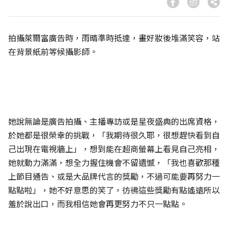
拍攝萊爾富廣告時，雨晴準時抵達，畫好妝後堆滿笑容，站
在背景紙前等候攝影師。
她說無論是廣告拍攝、主播專訪或是星夜盛典的出席資格，
於她都是很榮幸的挑戰，「我期待很久耶，很想趕快看到自
己出現在電視牆上」，想到能在超商螢幕上看見自己亮相，
她就動力滿滿，想全力握住機會不留遺憾，「我也喜歡那種
上節目通告、或是大品牌代言的獎勵，不過可能要再努力一
點點啦」，她不好意思的笑了，彷彿這些獎勵有點遙遠所以
羞於說出口，而我相信她會再更努力不只一點點。