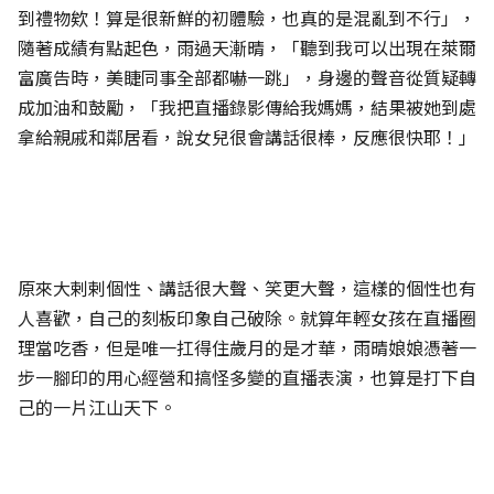
到禮物欸！算是很新鮮的初體驗，也真的是混亂到不行」，
隨著成績有點起色，雨過天漸晴，「聽到我可以出現在萊爾
富廣告時，美睫同事全部都嚇一跳」，身邊的聲音從質疑轉
成加油和鼓勵，「我把直播錄影傳給我媽媽，結果被她到處
拿給親戚和鄰居看，說女兒很會講話很棒，反應很快耶！」
原來大剌剌個性、講話很大聲、笑更大聲，這樣的個性也有
人喜歡，自己的刻板印象自己破除。就算年輕女孩在直播圈
理當吃香，但是唯一扛得住歲月的是才華，雨晴娘娘憑著一
步一腳印的用心經營和搞怪多變的直播表演，也算是打下自
己的一片江山天下。