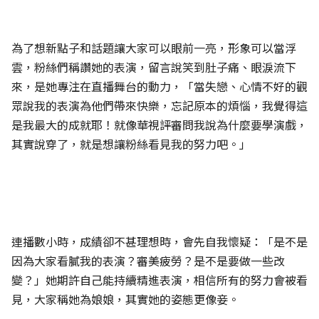
為了想新點子和話題讓大家可以眼前一亮，形象可以當浮
雲，粉絲們稱讚她的表演，留言說笑到肚子痛、眼淚流下
來，是她專注在直播舞台的動力，「當失戀、心情不好的觀
眾說我的表演為他們帶來快樂，忘記原本的煩惱，我覺得這
是我最大的成就耶！就像華視評審問我說為什麼要學演戲，
其實說穿了，就是想讓粉絲看見我的努力吧。」
連播數小時，成績卻不甚理想時，會先自我懷疑：「是不是
因為大家看膩我的表演？審美疲勞？是不是要做一些改
變？」她期許自己能持續精進表演，相信所有的努力會被看
見，大家稱她為娘娘，其實她的姿態更像妾。