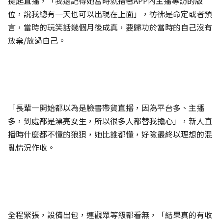
提起直播，「我還記得她當時就指著APP內主播專訪的版
位，說我總有一天也可以出現在上面」，彷彿是命定或者預
言，當時的玩笑話幾個月後成真，要歸功於當時的自己沒有
放棄/放過自己。
「長輩一開始都以為是臉書帶貨直播，因為平台多、主播
多，到處都是漂亮女生，所以很多人都替我擔心」，新人直
播時什麼都不懂的狼狽，她比誰都懂，好險最終以理想的混
亂情況作收。
全程緊張，設備出包，連觀眾等級都看無，「結果真的有收