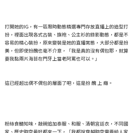
打開她的IG，有一區限時動態精選專門存放直播上的造型打
扮，裡面出現各式古裝、旗袍、公主衫的錄影動態，都是不
容易的精心裝扮，原來變裝是她的直播常態，大部分都是扮
美，但即使扮醜也毫不介意，「我是真的沒有偶包耶，就算
要我黏兩片海苔在門牙上當老阿罵也可以。」
這已經超出偶不偶包的層面了吧，這是扮 醜 上 癮。
粉絲食髓知味，敲碗追加泰服、和服、清朝宮廷衣，不同國
家、歷史時空最好都來一下，「我都說穿越時空需要給人家