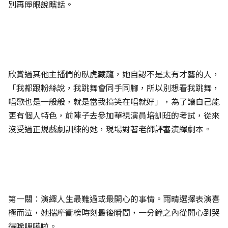
別再睜眼說瞎話。
欣賞過其他主播們的臥虎藏龍，她自認不是太有才藝的人，
「我都跟粉絲說，我跳舞會同手同腳，所以別想看我跳舞，
唱歌也是一般般，就是當我搞笑在唱就好」，為了讓自己能
更有個人特色，前陣子去參加華視演員培訓班的考試，從來
沒受過正規戲劇訓練的她，現場對著老師評審演繹劇本。
第一關：演繹人生最難過或最開心的事情。雨晴選擇表演喜
極而泣，她揣摩衝榜時刻最後瞬間，一分鐘之內從開心到哭
得唏哩嘩啦。