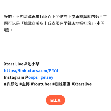
好的，不如深蹲再來個兩百下？也許下次專訪獎勵的影片主
題可以是「挑戰穿著皮卡丘衣服在早餐店地板打滾」(走開
喔)。
Xtars Live🔎池小草
https://link.xtars.com/P4Yd
Instagram🔎
oops_gelsey
#許願池 #主持 #Youtuber #蜘蛛軍團 #Xtarslive
回上頁