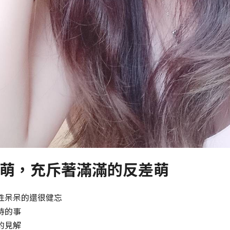
萌，充斥著滿滿的反差萌
性呆呆的還很健忘
待的事
的見解