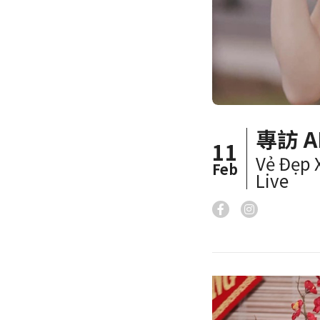
專訪 A
11
Vẻ Đẹp 
Feb
Live