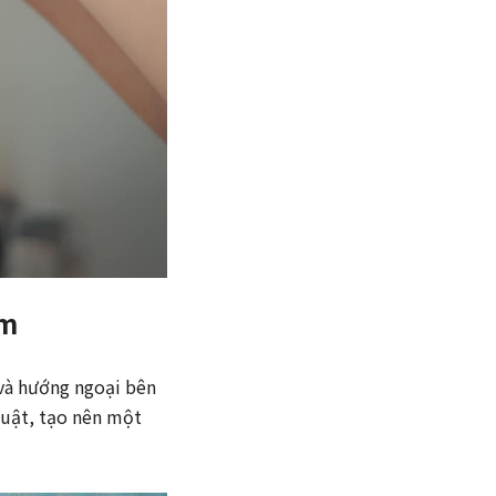
ợm
 và hướng ngoại bên
huật, tạo nên một