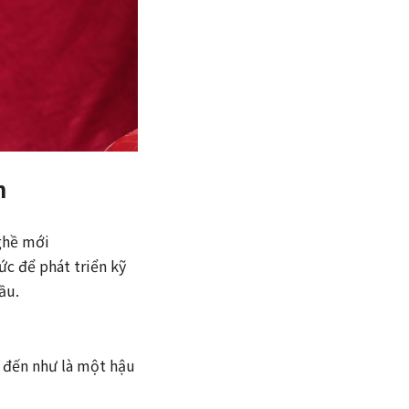
n
ghề mới
c để phát triển kỹ
ầu.
n đến như là một hậu