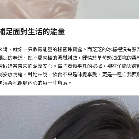
補足面對生活的能量
來說，就像一只收藏能量的秘密珠寶盒。而芝芝的冰箱裡沒有獵
穩定的味道。她不愛肉桂的濃烈刺激，鍾情於草莓奶油蛋糕的柔
雪匠奶茶帶來的溫潤安心。這些看似平凡的選擇，卻在忙碌與疲
悄安放情緒。對她來說，飲食不只是味覺享受，更是一種自我照
也溫柔地照顧內心的每一寸角落。