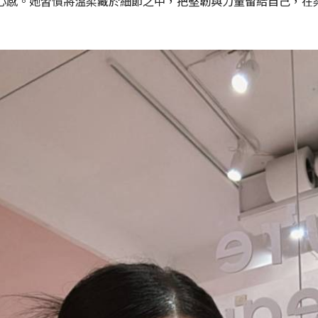
心感。她習慣將溫柔藏於細節之中，把堅韌與力量留給自己，在