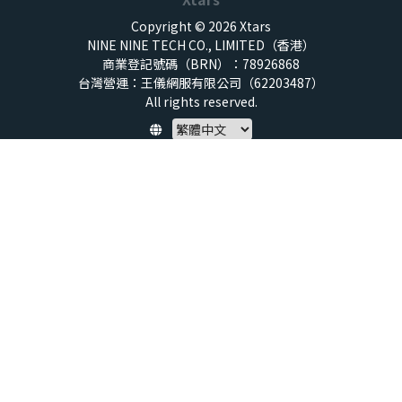
Copyright © 2026 Xtars
NINE NINE TECH CO., LIMITED（香港）
商業登記號碼（BRN）：78926868
台灣營運：王儀網服有限公司（62203487）
All rights reserved.
Policy
隱私權保護政策
服務條款
兒童安全標準
特定商取引法 (SCTA)
預付點數揭露
社群守則
退款政策
虛擬點數使用規範
帳號與資料刪除申請