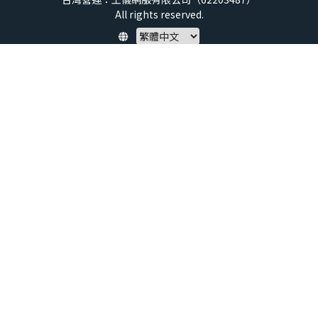
All rights reserved.
Policy
隱私權保護政策
服務條款
兒童安全標準
特定商取引法 (SCTA)
預付點數揭露
社群守則
退款政策
虛擬點數使用規範
帳號與資料刪除申請
About us
service@xtars.com
聯絡我們
說明中心