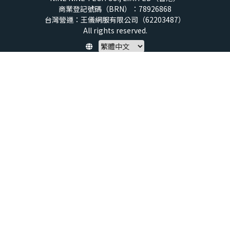
商業登記號碼（BRN）：78926868
台灣營運：王儀網服有限公司（62203487）
All rights reserved.
Policy
隱私權保護政策
服務條款
兒童安全標準
特定商取引法 (SCTA)
預付點數揭露
社群守則
退款政策
虛擬點數使用規範
帳號與資料刪除申請
About us
service@xtars.com