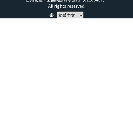
All rights reserved.
Policy
隱私權保護政策
服務條款
兒童安全標準
特定商取引法 (SCTA)
預付點數揭露
社群守則
退款政策
虛擬點數使用規範
帳號與資料刪除申請
About us
service@xtars.com
聯絡我們
說明中心