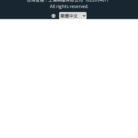
All rights reserved.
Policy
隱私權保護政策
服務條款
兒童安全標準
特定商取引法 (SCTA)
預付點數揭露
社群守則
退款政策
虛擬點數使用規範
帳號與資料刪除申請
About us
service@xtars.com
聯絡我們
說明中心