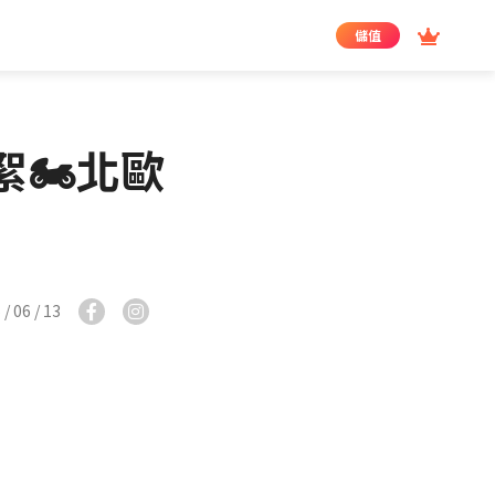
儲值
🏍️北歐
/ 06 / 13