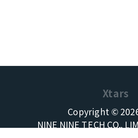
Xtars
Copyright © 2026
NINE NINE TECH CO.,
商業登記號碼（BRN）：7